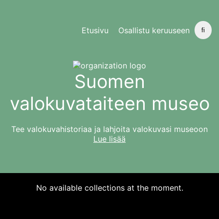
Etusivu
Osallistu keruuseen
fi
Suomen
valokuvataiteen museo
Tee valokuvahistoriaa ja lahjoita valokuvasi museoon
Lue lisää
No available collections at the moment.